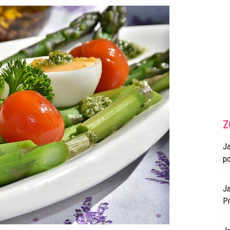
Z
J
p
Ja
Pr