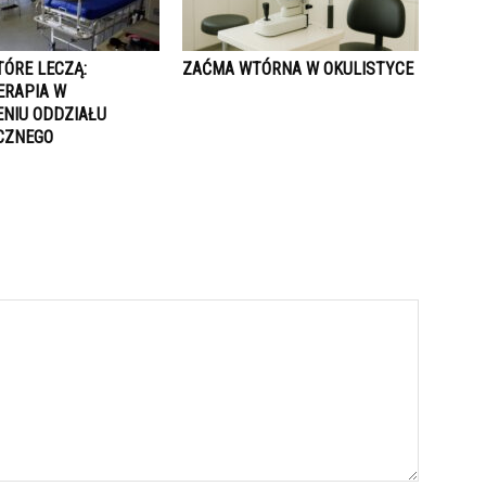
TÓRE LECZĄ:
ZAĆMA WTÓRNA W OKULISTYCE
RAPIA W
NIU ODDZIAŁU
CZNEGO