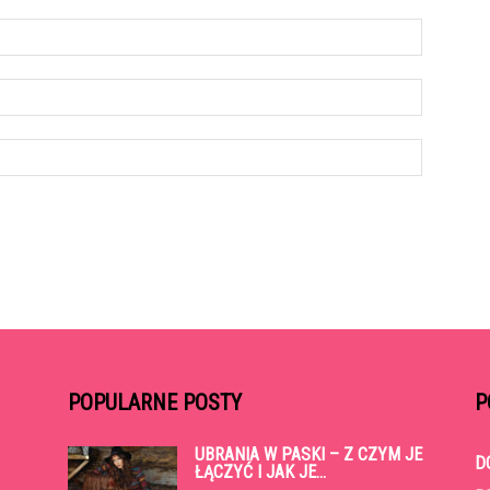
POPULARNE POSTY
P
UBRANIA W PASKI – Z CZYM JE
D
ŁĄCZYĆ I JAK JE...