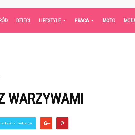
RÓD
DZIECI
LIFESTYLE
PRACA
MOTO
MOD
i
 Z WARZYWAMI
ierkaj) na Twitterze