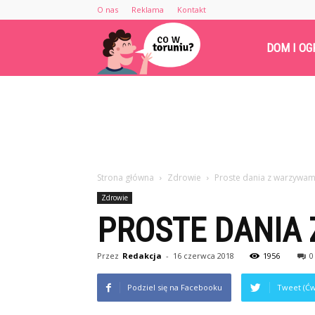
O nas
Reklama
Kontakt
Cowtoruniu.pl
DOM I OG
Strona główna
Zdrowie
Proste dania z warzywam
Zdrowie
PROSTE DANIA
Przez
Redakcja
-
16 czerwca 2018
1956
0
Podziel się na Facebooku
Tweet (Ćw