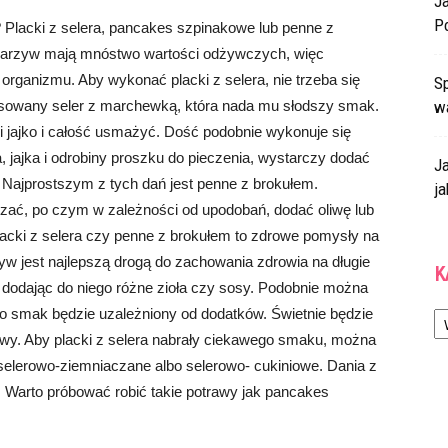
J
P
 Placki z selera, pancakes szpinakowe lub penne z
warzyw mają mnóstwo wartości odżywczych, więc
organizmu. Aby wykonać placki z selera, nie trzeba się
Sp
ksowany seler z marchewką, która nada mu słodszy smak.
w
i jajko i całość usmażyć. Dość podobnie wykonuje się
 jajka i odrobiny proszku do pieczenia, wystarczy dodać
J
Najprostszym z tych dań jest penne z brokułem.
ja
zać, po czym w zależności od upodobań, dodać oliwę lub
lacki z selera czy penne z brokułem to zdrowe pomysły na
zyw jest najlepszą drogą do zachowania zdrowia na długie
K
dodając do niego różne zioła czy sosy. Podobnie można
Ka
o smak będzie uzależniony od dodatków. Świetnie będzie
wy. Aby placki z selera nabrały ciekawego smaku, można
 selerowo-ziemniaczane albo selerowo- cukiniowe. Dania z
 Warto próbować robić takie potrawy jak pancakes