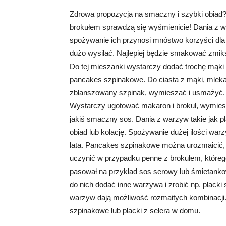
Zdrowa propozycja na smaczny i szybki obiad?
brokułem sprawdzą się wyśmienicie! Dania z 
spożywanie ich przynosi mnóstwo korzyści dla 
dużo wysilać. Najlepiej będzie smakować zmi
Do tej mieszanki wystarczy dodać trochę mąki 
pancakes szpinakowe. Do ciasta z mąki, mleka,
zblanszowany szpinak, wymieszać i usmażyć. 
Wystarczy ugotować makaron i brokuł, wymies
jakiś smaczny sos. Dania z warzyw takie jak p
obiad lub kolację. Spożywanie dużej ilości war
lata. Pancakes szpinakowe można urozmaicić, 
uczynić w przypadku penne z brokułem, któreg
pasował na przykład sos serowy lub śmietanko
do nich dodać inne warzywa i zrobić np. placki
warzyw dają możliwość rozmaitych kombinacji.
szpinakowe lub placki z selera w domu.