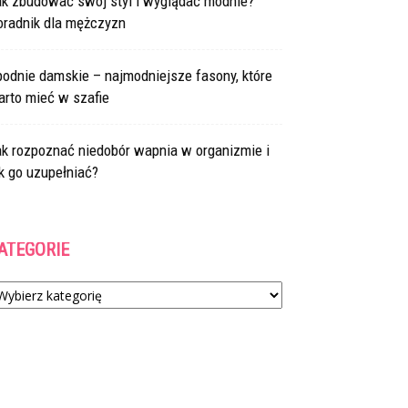
ak zbudować swój styl i wyglądać modnie?
oradnik dla mężczyzn
odnie damskie – najmodniejsze fasony, które
arto mieć w szafie
ak rozpoznać niedobór wapnia w organizmie i
k go uzupełniać?
ATEGORIE
tegorie