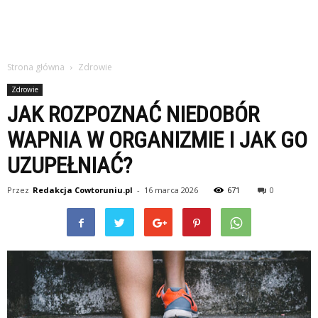
Strona główna
Zdrowie
Zdrowie
JAK ROZPOZNAĆ NIEDOBÓR
WAPNIA W ORGANIZMIE I JAK GO
UZUPEŁNIAĆ?
Przez
Redakcja Cowtoruniu.pl
-
16 marca 2026
671
0