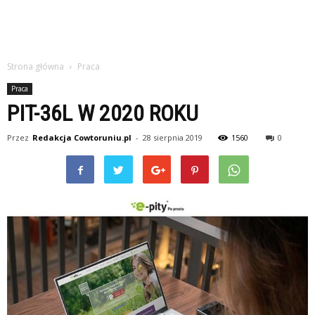
Strona główna
Praca
Praca
PIT-36L W 2020 ROKU
Przez
Redakcja Cowtoruniu.pl
-
28 sierpnia 2019
1560
0