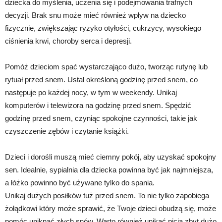
dziecka do myślenia, uczenia się i podejmowania trafnych
decyzji. Brak snu może mieć również wpływ na dziecko
fizycznie, zwiększając ryzyko otyłości, cukrzycy, wysokiego
ciśnienia krwi, choroby serca i depresji.
Pomóż dzieciom spać wystarczająco dużo, tworząc rutynę lub
rytuał przed snem. Ustal określoną godzinę przed snem, co
następuje po każdej nocy, w tym w weekendy. Unikaj
komputerów i telewizora na godzinę przed snem. Spędzić
godzinę przed snem, czyniąc spokojne czynności, takie jak
czyszczenie zębów i czytanie książki.
Dzieci i dorośli muszą mieć ciemny pokój, aby uzyskać spokojny
sen. Idealnie, sypialnia dla dziecka powinna być jak najmniejsza,
a łóżko powinno być używane tylko do spania.
Unikaj dużych posiłków tuż przed snem. To nie tylko zapobiega
żołądkowi który może sprawić, że Twoje dzieci obudzą się, może
pomóc uniknąć złych snów. Warto również unikać picia zbyt dużo