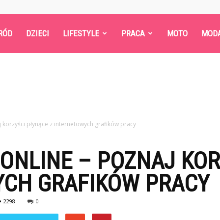
RÓD
DZIECI
LIFESTYLE
PRACA
MOTO
MOD
j korzyści płynące z internetowych grafików pracy
 ONLINE – POZNAJ KO
YCH GRAFIKÓW PRACY
2298
0