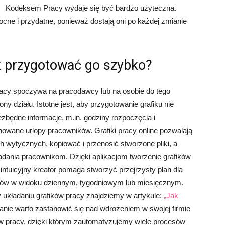
Kodeksem Pracy wydaje się być bardzo użyteczna.
ocne i przydatne, ponieważ dostają oni po każdej zmianie
 przygotować go szybko?
racy spoczywa na pracodawcy lub na osobie do tego
y działu. Istotne jest, aby przygotowanie grafiku nie
ezbędne informacje, m.in. godziny rozpoczęcia i
owane urlopy pracowników. Grafiki pracy online pozwalają
 wytycznych, kopiować i przenosić stworzone pliki, a
adania pracownikom. Dzięki aplikacjom tworzenie grafików
 intuicyjny kreator pomaga stworzyć przejrzysty plan dla
ków w widoku dziennym, tygodniowym lub miesięcznym.
układaniu grafików pracy znajdziemy w artykule:
„Jak
nie warto zastanowić się nad wdrożeniem w swojej firmie
 pracy, dzięki którym zautomatyzujemy wiele procesów