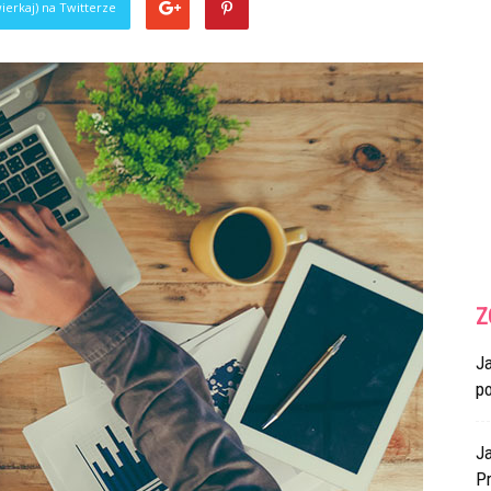
ierkaj) na Twitterze
Z
J
p
Ja
Pr