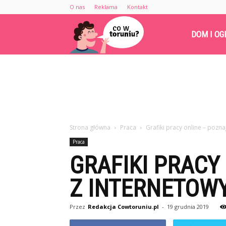
O nas
Reklama
Kontakt
Cowtoruniu.pl
DOM I OG
Strona główna
Praca
Grafiki pracy online – pozna
Praca
GRAFIKI PRACY
Z INTERNETOW
Przez
Redakcja Cowtoruniu.pl
-
19 grudnia 2019