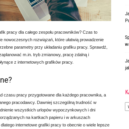
J
P
rafik pracy dla całego zespołu pracowników? Czas to
Sp
ele nowoczesnych rozwiązań, które ułatwią prowadzenie
w
trzebne parametry przy układaniu grafiku pracy. Sprawdź,
aplanować m.in. tryb zmianowy, pracę zdalną i
J
łynące z internetowych grafików pracy.
ja
ine?
K
kład czasu pracy przygotowane dla każdego pracownika, a
Ka
u danego pracodawcy. Dawniej szczególną trudność w
ędnienie wszystkich urlopów wypoczynkowych i dni
orządzanych na kartkach papieru i w arkuszach
latego internetowe grafiki pracy to obecnie o wiele lepsze