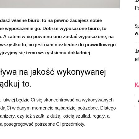
J
P
adasz własne biuro, to na pewno zadajesz sobie
Sp
iwe wyposażenie go. Dobrze wyposażone biuro, to
w
y. A zatem w co powinno ono zostać wyposażone, na
 wszystko to, co jest nam niezbędne do prawidłowego
J
jrzyjmy się temu wszystkiemu dokładniej.
ja
pływa na jakość wykonywanej
ądkuj to.
K
Ka
k, łatwiej będzie Ci się skoncentrować na wykonywanych
będą Ci w danym momencie najbardziej potrzebne. Dlatego
izery, czy też szafki z dużą ilością szuflad, regały, a
cią posegregować potrzebne Ci przedmioty.