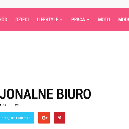
RÓD
DZIECI
LIFESTYLE
PRACA
MOTO
MOD
CJONALNE BIURO
631
0
ierkaj) na Twitterze