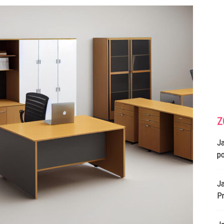
Z
J
p
Ja
Pr