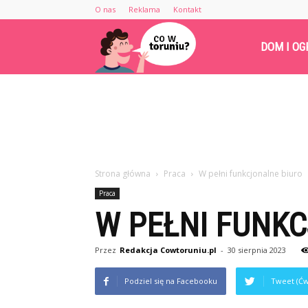
O nas
Reklama
Kontakt
Cowtoruniu.pl
DOM I OG
Strona główna
Praca
W pełni funkcjonalne biuro
Praca
W PEŁNI FUNK
Przez
Redakcja Cowtoruniu.pl
-
30 sierpnia 2023
Podziel się na Facebooku
Tweet (Ćw