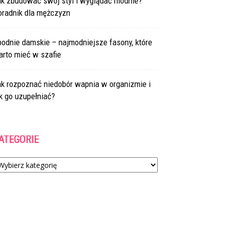
ak zbudować swój styl i wyglądać modnie?
oradnik dla mężczyzn
odnie damskie – najmodniejsze fasony, które
arto mieć w szafie
ak rozpoznać niedobór wapnia w organizmie i
k go uzupełniać?
ATEGORIE
tegorie