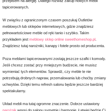
przepisem na alergię. Dlatego rozważ zakup nowych mebli
tapicerowanych.
W związku z ograniczonym czasem poszukaj Outletów
meblowych lub sklepów internetowych, gdzie znajdziesz
pełnowartościowe meble od ręki tanio i szybko. Takim
przykładem jest
meblowy sklep online sweethomeshop.pl
.
Znajdziesz tutaj narożniki, kanapy i fotele prosto od producenta.
Poza meblami tapicerowanymi zostają jeszcze szafki i komody.
Jeśli chcesz zostać przy mniejszym budżecie, nie musisz
wymieniać tych elementów. Sprawdź, czy meble te nie
potrzebują drobnych napraw, przemalowania lub choćby zmiany
uchwytów. Dzięki temu refresh salonu będzie jeszcze bardziej
spektakularny.
Układ mebli ma tutaj ogromne znaczenie. Dobrze ustawiony
narożnik
wnosi do salonu symetrię i harmonię. Łatwiej będzie Ci