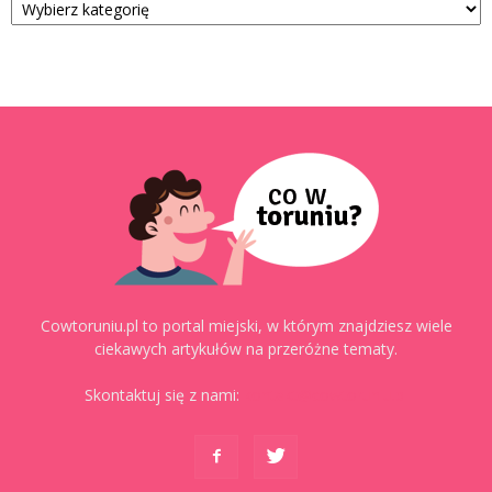
Cowtoruniu.pl to portal miejski, w którym znajdziesz wiele
ciekawych artykułów na przeróżne tematy.
Skontaktuj się z nami:
kontakt@cowtoruniu.pl