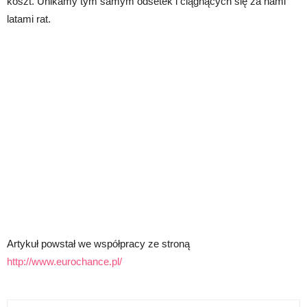
koszt. Unikamy tym samym odsetek i ciągnących się za nami
latami rat.
Artykuł powstał we współpracy ze stroną
http://www.eurochance.pl/