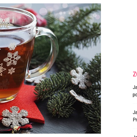
Z
J
p
Ja
Pr