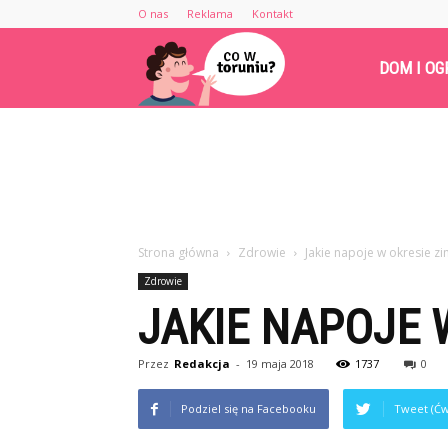
O nas
Reklama
Kontakt
Cowtoruniu.pl
DOM I OG
Strona główna
Zdrowie
Jakie napoje w okresie 
Zdrowie
JAKIE NAPOJE
Przez
Redakcja
-
19 maja 2018
1737
0
Podziel się na Facebooku
Tweet (Ćw