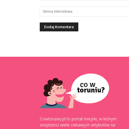
Cowtoruniu.pl to portal miejski, w którym
znajdziesz wiele ciekawych artykułów na