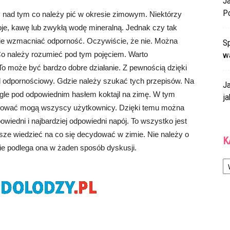
J
P
 nad tym co należy pić w okresie zimowym. Niektórzy
je, kawę lub zwykłą wodę mineralną. Jednak czy tak
nie wzmacniać odporność. Oczywiście, że nie. Można
Sp
o należy rozumieć pod tym pojęciem. Warto
w
o może być bardzo dobre działanie. Z pewnością dzięki
odpornościowy. Gdzie należy szukać tych przepisów. Na
J
le pod odpowiednim hasłem koktajl na zimę. W tym
ja
ndować mogą wszyscy użytkownicy. Dzięki temu można
edni i najbardziej odpowiedni napój. To wszystko jest
sze wiedzieć na co się decydować w zimie. Nie należy o
K
nie podlega ona w żaden sposób dyskusji.
Ka