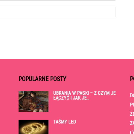
POPULARNE POSTY
P
UBRANIA W PASKI – Z CZYM JE
D
ŁĄCZYĆ I JAK JE...
P
Z
TAŚMY LED
Z
Ł