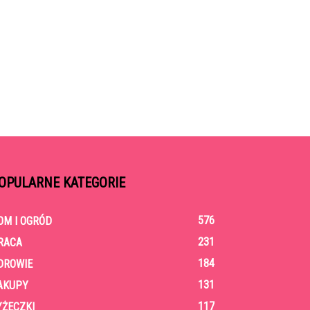
OPULARNE KATEGORIE
576
OM I OGRÓD
231
RACA
184
DROWIE
131
AKUPY
117
YŻECZKI