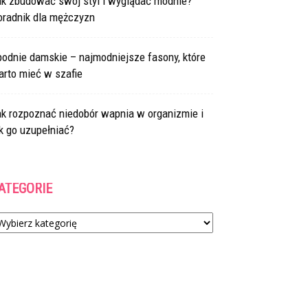
ak zbudować swój styl i wyglądać modnie?
oradnik dla mężczyzn
odnie damskie – najmodniejsze fasony, które
arto mieć w szafie
ak rozpoznać niedobór wapnia w organizmie i
k go uzupełniać?
ATEGORIE
tegorie