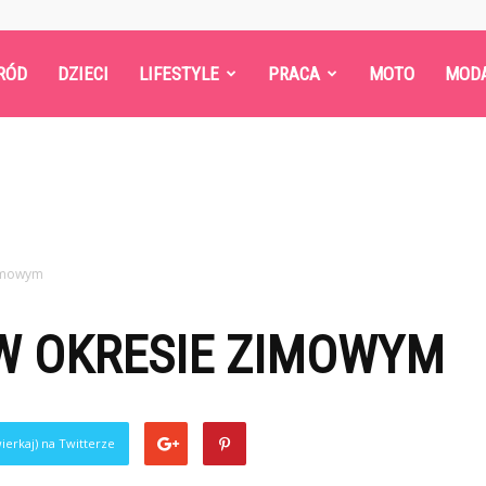
RÓD
DZIECI
LIFESTYLE
PRACA
MOTO
MOD
zimowym
 W OKRESIE ZIMOWYM
ierkaj) na Twitterze