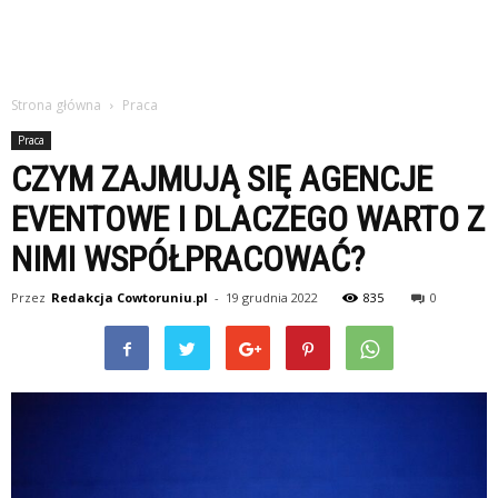
Strona główna
Praca
Praca
CZYM ZAJMUJĄ SIĘ AGENCJE
EVENTOWE I DLACZEGO WARTO Z
NIMI WSPÓŁPRACOWAĆ?
Przez
Redakcja Cowtoruniu.pl
-
19 grudnia 2022
835
0