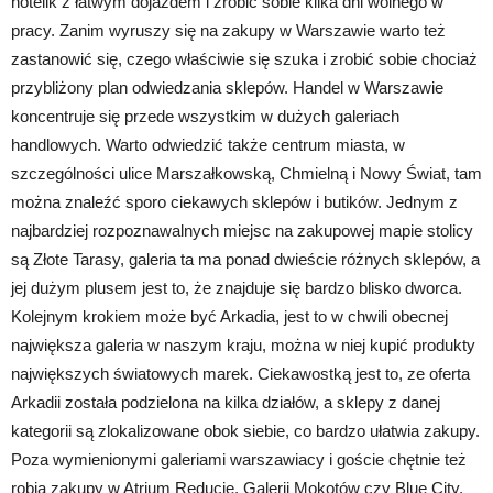
hotelik z łatwym dojazdem i zrobić sobie kilka dni wolnego w
pracy. Zanim wyruszy się na zakupy w Warszawie warto też
zastanowić się, czego właściwie się szuka i zrobić sobie chociaż
przybliżony plan odwiedzania sklepów. Handel w Warszawie
koncentruje się przede wszystkim w dużych galeriach
handlowych. Warto odwiedzić także centrum miasta, w
szczególności ulice Marszałkowską, Chmielną i Nowy Świat, tam
można znaleźć sporo ciekawych sklepów i butików. Jednym z
najbardziej rozpoznawalnych miejsc na zakupowej mapie stolicy
są Złote Tarasy, galeria ta ma ponad dwieście różnych sklepów, a
jej dużym plusem jest to, że znajduje się bardzo blisko dworca.
Kolejnym krokiem może być Arkadia, jest to w chwili obecnej
największa galeria w naszym kraju, można w niej kupić produkty
największych światowych marek. Ciekawostką jest to, ze oferta
Arkadii została podzielona na kilka działów, a sklepy z danej
kategorii są zlokalizowane obok siebie, co bardzo ułatwia zakupy.
Poza wymienionymi galeriami warszawiacy i goście chętnie też
robią zakupy w Atrium Reducie, Galerii Mokotów czy Blue City,