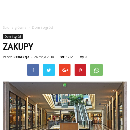
Strona główna
Dom i ogród
Dom i ogród
ZAKUPY
Przez
Redakcja
-
26 maja 2018
3752
0