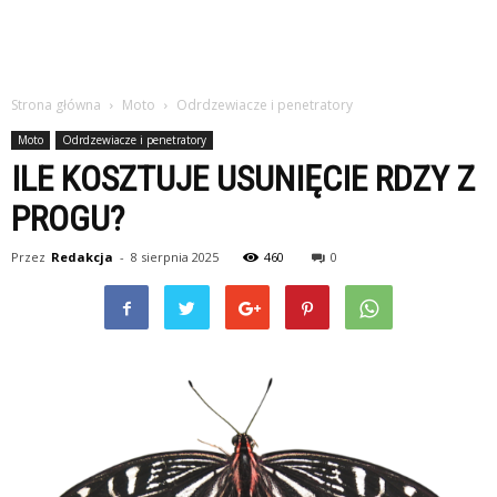
Strona główna
Moto
Odrdzewiacze i penetratory
Moto
Odrdzewiacze i penetratory
ILE KOSZTUJE USUNIĘCIE RDZY Z
PROGU?
Przez
Redakcja
-
8 sierpnia 2025
460
0