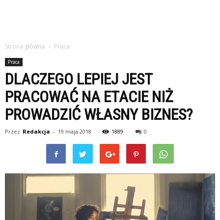
Strona główna
Praca
Praca
DLACZEGO LEPIEJ JEST
PRACOWAĆ NA ETACIE NIŻ
PROWADZIĆ WŁASNY BIZNES?
Przez
Redakcja
-
19 maja 2018
1889
0