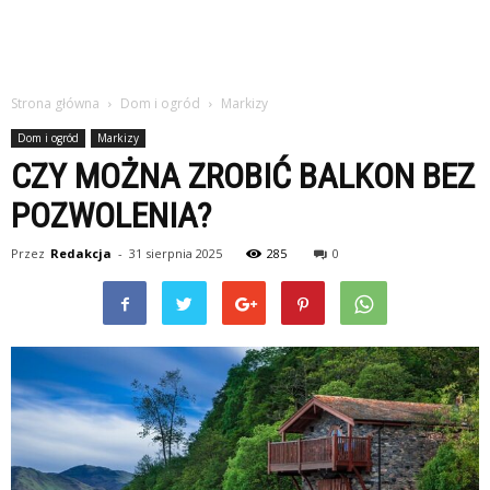
Strona główna
Dom i ogród
Markizy
Dom i ogród
Markizy
CZY MOŻNA ZROBIĆ BALKON BEZ
POZWOLENIA?
Przez
Redakcja
-
31 sierpnia 2025
285
0