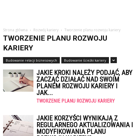
Strona główna
Rozwój kariery
Tworzenie planu rozwoju kariery
TWORZENIE PLANU ROZWOJU
KARIERY
Budowanie relacji biznesowych
Budowanie ścieżki kariery
JAKIE KROKI NALEŻY PODJĄĆ, ABY
ZACZĄĆ DZIAŁAĆ NAD SWOIM
PLANEM ROZWOJU KARIERY I
JAK...
TWORZENIE PLANU ROZWOJU KARIERY
JAKIE KORZYŚCI WYNIKAJĄ Z
REGULARNEGO AKTUALIZOWANIA I
MODYFIKOWANIA PLANU