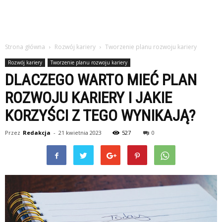
Strona główna
Rozwój kariery
Tworzenie planu rozwoju kariery
Rozwój kariery
Tworzenie planu rozwoju kariery
DLACZEGO WARTO MIEĆ PLAN
ROZWOJU KARIERY I JAKIE
KORZYŚCI Z TEGO WYNIKAJĄ?
Przez
Redakcja
-
21 kwietnia 2023
527
0