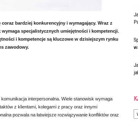
J
P
ę coraz bardziej konkurencyjny i wymagający. Wraz z
 wymaga specjalistycznych umiejętności i kompetencji.
ętności i kompetencje są kluczowe w dzisiejszym rynku
Sp
w
kces zawodowy.
J
ja
K
t komunikacja interpersonalna. Wiele stanowisk wymaga
aktów z klientami, kolegami z pracy oraz innymi
Ka
onalna pozwala na łatwiejsze rozwiązywanie konfliktów oraz