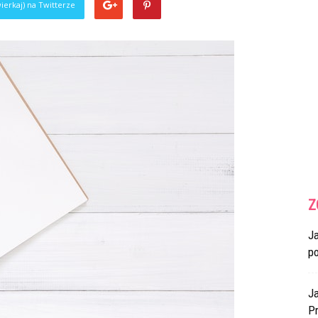
ierkaj) na Twitterze
Z
J
p
Ja
Pr