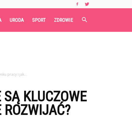
A
URODA
SPORT
ZDROWIE
ku pracy i jak...
E SĄ KLUCZOWE
E ROZWIJAĆ?