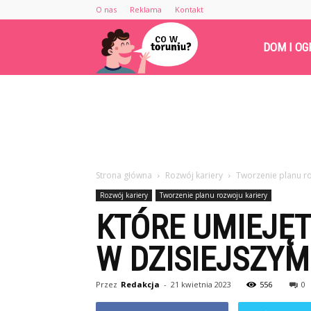
O nas
Reklama
Kontakt
Cowtoruniu.pl
DOM I OG
Strona główna
Rozwój kariery
Tworzenie planu ro
Rozwój kariery
Tworzenie planu rozwoju kariery
KTÓRE UMIEJĘ
W DZISIEJSZYM
Przez
Redakcja
-
21 kwietnia 2023
556
0