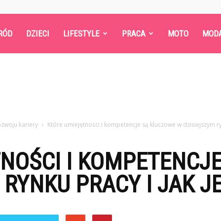
RÓD
DZIECI
LIFESTYLE
PRACA
MOTO
MOD
zwoju kariery
Które umiejętności i kompetencje są kluczowe w dzisiejszym ryn
TNOŚCI I KOMPETENCJ
 RYNKU PRACY I JAK J