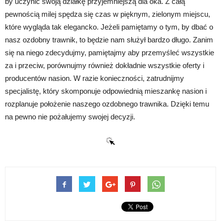
by uczynić swoją działkę przyjemniejszą dla oka. Z całą
pewnością milej spędza się czas w pięknym, zielonym miejscu,
które wygląda tak elegancko. Jeżeli pamiętamy o tym, by dbać o
nasz ozdobny trawnik, to będzie nam służył bardzo długo. Zanim
się na niego zdecydujmy, pamiętajmy aby przemyśleć wszystkie
za i przeciw, porównujmy również dokładnie wszystkie oferty i
producentów nasion. W razie konieczności, zatrudnijmy
specjalistę, który skomponuje odpowiednią mieszankę nasion i
rozplanuje położenie naszego ozdobnego trawnika. Dzięki temu
na pewno nie pożałujemy swojej decyzji.