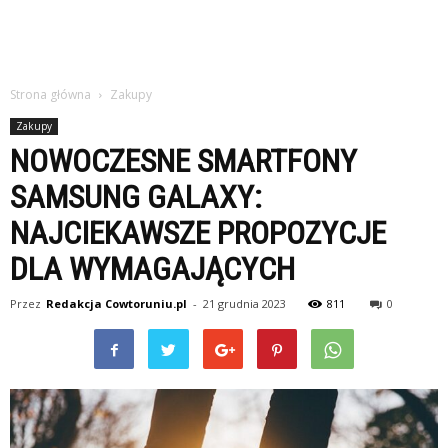
Strona główna
Zakupy
Zakupy
NOWOCZESNE SMARTFONY
SAMSUNG GALAXY:
NAJCIEKAWSZE PROPOZYCJE
DLA WYMAGAJĄCYCH
Przez
Redakcja Cowtoruniu.pl
-
21 grudnia 2023
811
0