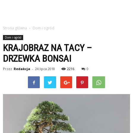
Strona główna
Dom i ogród
Dom i ogród
KRAJOBRAZ NA TACY –
DRZEWKA BONSAI
Przez
Redakcja
-
24 lipca 2018
2216
0