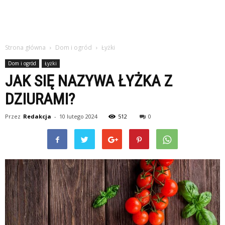
Strona główna
Dom i ogród
Łyżki
Dom i ogród
Łyżki
JAK SIĘ NAZYWA ŁYŻKA Z
DZIURAMI?
Przez
Redakcja
-
10 lutego 2024
512
0