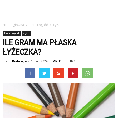
Strona główna
Dom i ogród
Łyżki
Dom i ogród
Łyżki
ILE GRAM MA PŁASKA
ŁYŻECZKA?
Przez
Redakcja
-
1 maja 2024
356
0