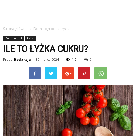
Strona główna
Dom i ogród
Łyżki
Dom i ogród
Łyżki
ILE TO ŁYŻKA CUKRU?
Przez
Redakcja
-
30 marca 2024
410
0