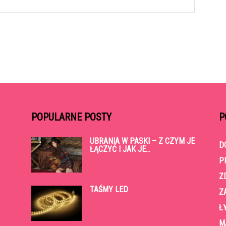
POPULARNE POSTY
P
UBRANIA W PASKI – Z CZYM JE
D
ŁĄCZYĆ I JAK JE...
P
Z
TAŚMY LED
Z
Ł
M