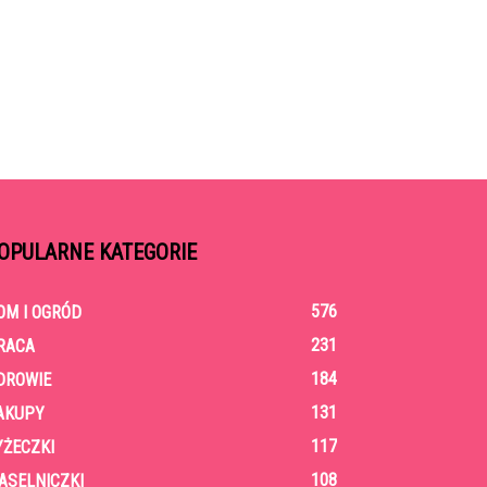
OPULARNE KATEGORIE
576
OM I OGRÓD
231
RACA
184
DROWIE
131
AKUPY
117
YŻECZKI
108
ASELNICZKI