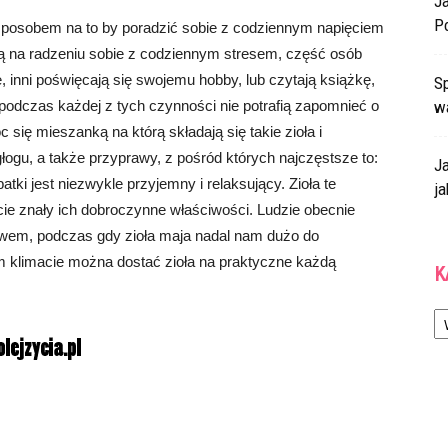
J
P
 sposobem na to by poradzić sobie z codziennym napięciem
cą na radzeniu sobie z codziennym stresem, część osób
, inni poświęcają się swojemu hobby, lub czytają książkę,
Sp
, podczas każdej z tych czynności nie potrafią zapomnieć o
w
się mieszanką na którą składają się takie zioła i
łogu, a także przyprawy, z pośród których najczęstsze to:
J
tki jest niezwykle przyjemny i relaksujący. Zioła te
ja
cie znały ich dobroczynne właściwości. Ludzie obecnie
nictwem, podczas gdy zioła maja nadal nam dużo do
 klimacie można dostać zioła na praktyczne każdą
K
Ka