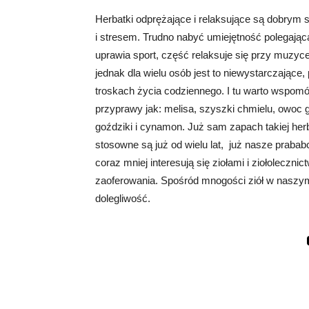
Herbatki odprężające i relaksujące są dobrym
i stresem. Trudno nabyć umiejętność polegają
uprawia sport, część relaksuje się przy muzyce
jednak dla wielu osób jest to niewystarczające
troskach życia codziennego. I tu warto wspomóc 
przyprawy jak: melisa, szyszki chmielu, owoc g
goździki i cynamon. Już sam zapach takiej herba
stosowne są już od wielu lat, już nasze prabab
coraz mniej interesują się ziołami i ziołolecz
zaoferowania. Spośród mnogości ziół w naszym
dolegliwość.