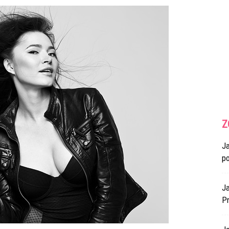
Z
J
p
Ja
Pr