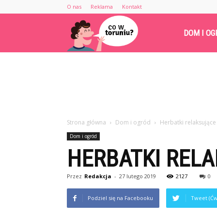
O nas
Reklama
Kontakt
Cowtoruniu.pl
DOM I OG
Strona główna
Dom i ogród
Herbatki relaksujące
Dom i ogród
HERBATKI REL
Przez
Redakcja
-
27 lutego 2019
2127
0
Podziel się na Facebooku
Tweet (Ćw