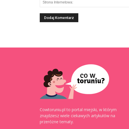
Cowtoruniu.pl to portal miejski, w którym
znajdziesz wiele ciekawych artykułów na
przeróżne tematy.