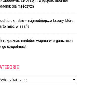
ak zbudować swój styl i wyglądać modnie?
oradnik dla mężczyzn
odnie damskie – najmodniejsze fasony, które
arto mieć w szafie
ak rozpoznać niedobór wapnia w organizmie i
k go uzupełniać?
ATEGORIE
tegorie