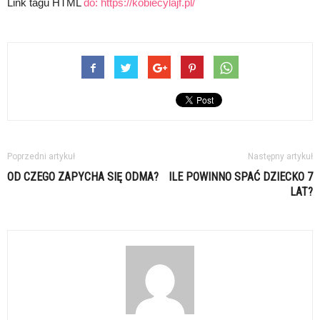
Link tagu HTML
do:
https://kobiecylajf.pl/
Poprzedni artykuł
Następny artykuł
OD CZEGO ZAPYCHA SIĘ ODMA?
ILE POWINNO SPAĆ DZIECKO 7
LAT?