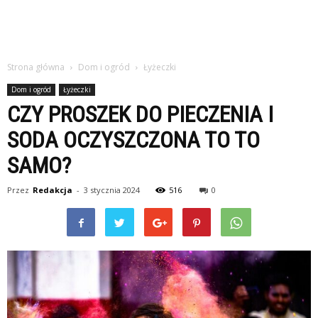
Strona główna
Dom i ogród
Łyżeczki
Dom i ogród
Łyżeczki
CZY PROSZEK DO PIECZENIA I
SODA OCZYSZCZONA TO TO
SAMO?
Przez
Redakcja
-
3 stycznia 2024
516
0