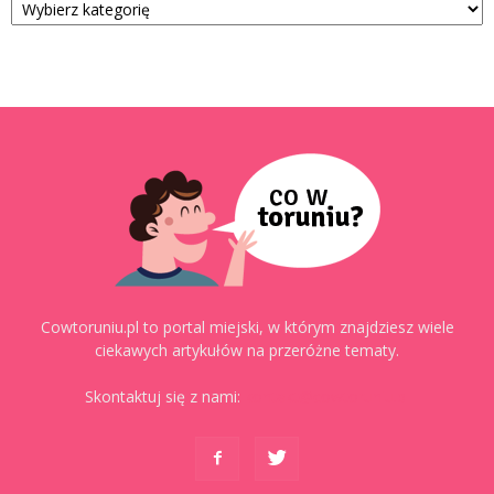
Cowtoruniu.pl to portal miejski, w którym znajdziesz wiele
ciekawych artykułów na przeróżne tematy.
Skontaktuj się z nami:
kontakt@cowtoruniu.pl