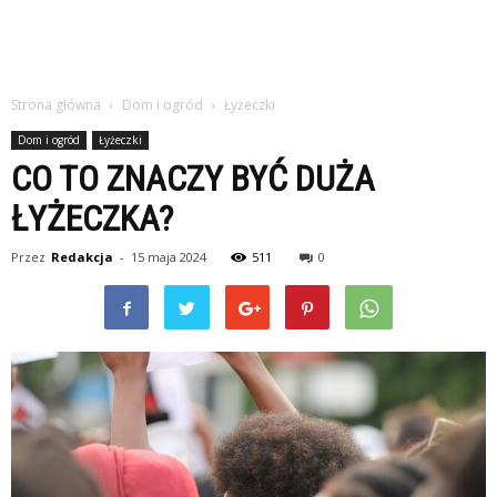
Strona główna
Dom i ogród
Łyżeczki
Dom i ogród
Łyżeczki
CO TO ZNACZY BYĆ DUŻA
ŁYŻECZKA?
Przez
Redakcja
-
15 maja 2024
511
0