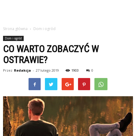
Strona główna
Dom i ogród
Dom i ogród
CO WARTO ZOBACZYĆ W
OSTRAWIE?
Przez
Redakcja
-
27 lutego 2019
1903
0