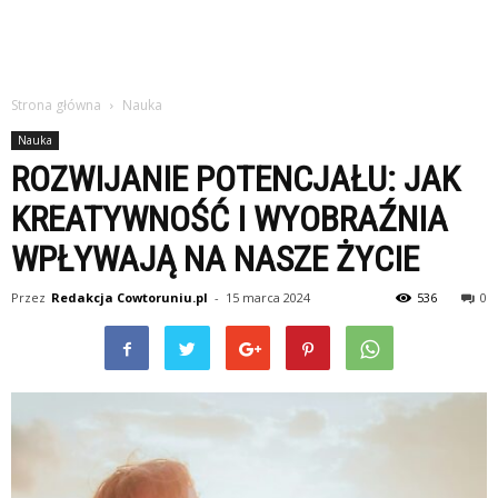
Strona główna
Nauka
Nauka
ROZWIJANIE POTENCJAŁU: JAK
KREATYWNOŚĆ I WYOBRAŹNIA
WPŁYWAJĄ NA NASZE ŻYCIE
Przez
Redakcja Cowtoruniu.pl
-
15 marca 2024
536
0