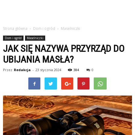
Strona główna
Dom i ogród
Maselniczki
Dom i ogród
Maselniczki
JAK SIĘ NAZYWA PRZYRZĄD DO
UBIJANIA MASŁA?
Przez
Redakcja
-
23 stycznia 2024
384
0