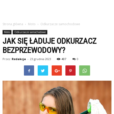
Strona główna
Moto
Odkurzacze samochodowe
Moto
Odkurzacze samochodowe
JAK SIĘ ŁADUJE ODKURZACZ
BEZPRZEWODOWY?
Przez
Redakcja
-
23 grudnia 2023
407
0