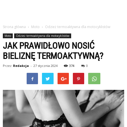
Strona główna
Moto
Odzież termoaktywna dla motocyklistów
Moto
Odzież termoaktywna dla motocyklistów
JAK PRAWIDŁOWO NOSIĆ
BIELIZNĘ TERMOAKTYWNĄ?
Przez
Redakcja
-
27 stycznia 2024
374
0