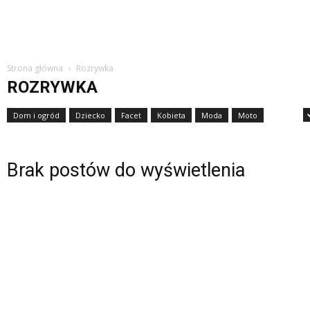
Strona główna
Rozrywka
ROZRYWKA
Dom i ogród
Dziecko
Facet
Kobieta
Moda
Moto
Nauka
Brak postów do wyświetlenia