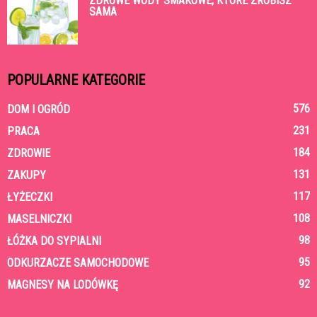
ZDROWE WODY SMAKOWE, KTÓRE ZROBISZ
SAMA
POPULARNE KATEGORIE
576
DOM I OGRÓD
231
PRACA
184
ZDROWIE
131
ZAKUPY
117
ŁYŻECZKI
108
MASELNICZKI
98
ŁÓŻKA DO SYPIALNI
95
ODKURZACZE SAMOCHODOWE
92
MAGNESY NA LODÓWKĘ