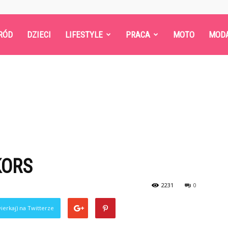
RÓD
DZIECI
LIFESTYLE
PRACA
MOTO
MOD
KORS
2231
0
ierkaj) na Twitterze