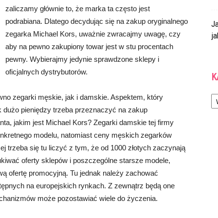
zaliczamy głównie to, że marka ta często jest
podrabiana. Dlatego decydując się na zakup oryginalnego
J
zegarka Michael Kors, uważnie zwracajmy uwagę, czy
ja
aby na pewno zakupiony towar jest w stu procentach
pewny. Wybierajmy jedynie sprawdzone sklepy i
oficjalnych dystrybutorów.
K
Ka
no zegarki męskie, jak i damskie. Aspektem, który
ak dużo pieniędzy trzeba przeznaczyć na zakup
nta, jakim jest Michael Kors? Zegarki damskie tej firmy
konkretnego modelu, natomiast ceny męskich zegarków
j trzeba się tu liczyć z tym, że od 1000 złotych zaczynają
ukiwać oferty sklepów i poszczególne starsze modele,
awą ofertę promocyjną. Tu jednak należy zachować
ępnych na europejskich rynkach. Z zewnątrz będą one
chanizmów może pozostawiać wiele do życzenia.