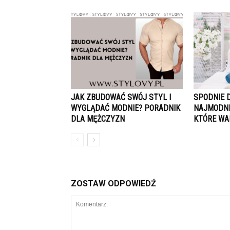
JAK ZBUDOWAĆ SWÓJ STYL I
SPODNIE 
WYGLĄDAĆ MODNIE? PORADNIK
NAJMODNI
DLA MĘŻCZYZN
KTÓRE WA
ZOSTAW ODPOWIEDŹ