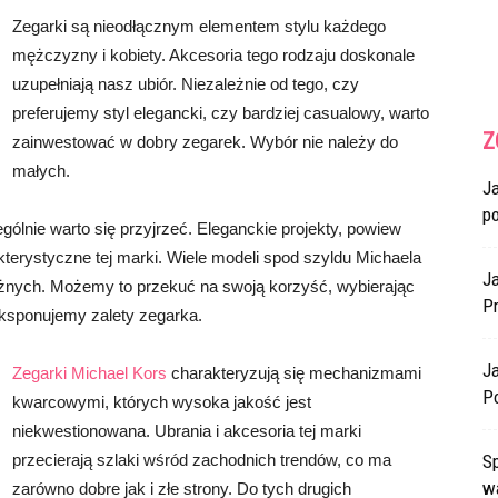
Zegarki są nieodłącznym elementem stylu każdego
mężczyzny i kobiety. Akcesoria tego rodzaju doskonale
uzupełniają nasz ubiór. Niezależnie od tego, czy
preferujemy styl elegancki, czy bardziej casualowy, warto
Z
zainwestować w dobry zegarek. Wybór nie należy do
małych.
J
p
gólnie warto się przyjrzeć. Eleganckie projekty, powiew
terystyczne tej marki. Wiele modeli spod szyldu Michaela
Ja
żnych. Możemy to przekuć na swoją korzyść, wybierając
Pr
eksponujemy zalety zegarka.
J
Zegarki Michael Kors
charakteryzują się mechanizmami
P
kwarcowymi, których wysoka jakość jest
niekwestionowana. Ubrania i akcesoria tej marki
przecierają szlaki wśród zachodnich trendów, co ma
Sp
w
zarówno dobre jak i złe strony. Do tych drugich