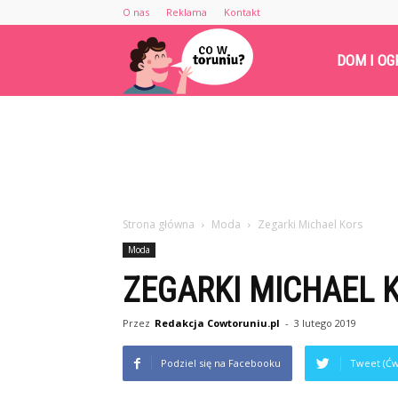
O nas
Reklama
Kontakt
Cowtoruniu.pl
DOM I OG
Strona główna
Moda
Zegarki Michael Kors
Moda
ZEGARKI MICHAEL 
Przez
Redakcja Cowtoruniu.pl
-
3 lutego 2019
Podziel się na Facebooku
Tweet (Ćw