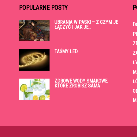
POPULARNE POSTY
P
UBRANIA W PASKI – Z CZYM JE
D
ŁĄCZYĆ I JAK JE...
P
Z
TAŚMY LED
Z
Ł
M
ZDROWE WODY SMAKOWE,
Ł
KTÓRE ZROBISZ SAMA
O
M