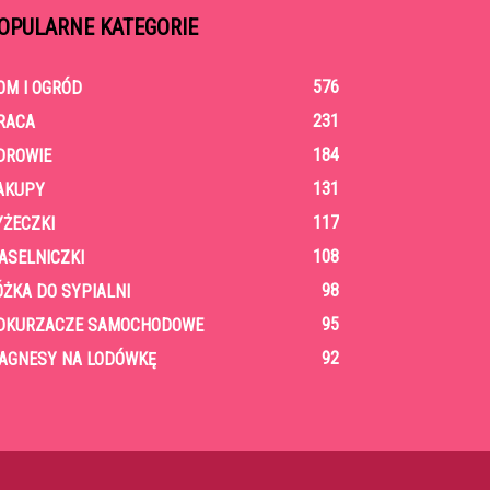
OPULARNE KATEGORIE
576
OM I OGRÓD
231
RACA
184
DROWIE
131
AKUPY
117
YŻECZKI
108
ASELNICZKI
98
ÓŻKA DO SYPIALNI
95
DKURZACZE SAMOCHODOWE
92
AGNESY NA LODÓWKĘ