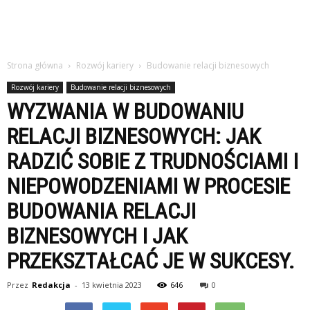
Strona główna
Rozwój kariery
Budowanie relacji biznesowych
Rozwój kariery
Budowanie relacji biznesowych
WYZWANIA W BUDOWANIU
RELACJI BIZNESOWYCH: JAK
RADZIĆ SOBIE Z TRUDNOŚCIAMI I
NIEPOWODZENIAMI W PROCESIE
BUDOWANIA RELACJI
BIZNESOWYCH I JAK
PRZEKSZTAŁCAĆ JE W SUKCESY.
Przez
Redakcja
-
13 kwietnia 2023
646
0