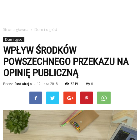
Strona główna
Dom i ogród
Dom i ogród
WPŁYW ŚRODKÓW
POWSZECHNEGO PRZEKAZU NA
OPINIĘ PUBLICZNĄ
Przez
Redakcja
-
12 lipca 2018
3219
0