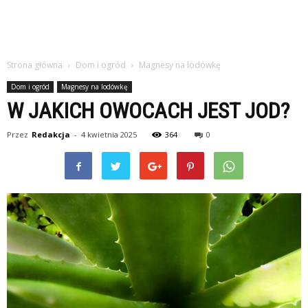
Strona główna
Dom i ogród
Magnesy na lodówkę
Dom i ogród
Magnesy na lodówkę
W JAKICH OWOCACH JEST JOD?
Przez
Redakcja
-
4 kwietnia 2025
364
0