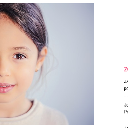
Z
J
p
Ja
Pr