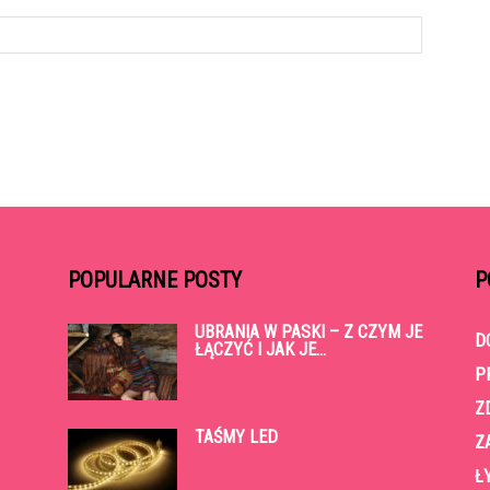
POPULARNE POSTY
P
UBRANIA W PASKI – Z CZYM JE
D
ŁĄCZYĆ I JAK JE...
P
Z
TAŚMY LED
Z
Ł