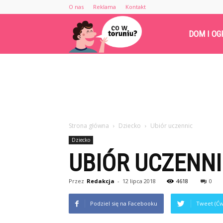
O nas
Reklama
Kontakt
Cowtoruniu.pl
DOM I OG
Strona główna
Dziecko
Ubiór uczennic
Dziecko
UBIÓR UCZENN
Przez
Redakcja
-
12 lipca 2018
4618
0
Podziel się na Facebooku
Tweet (Ćw