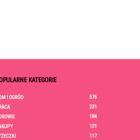
OPULARNE KATEGORIE
576
OM I OGRÓD
231
RACA
184
DROWIE
131
AKUPY
117
YŻECZKI