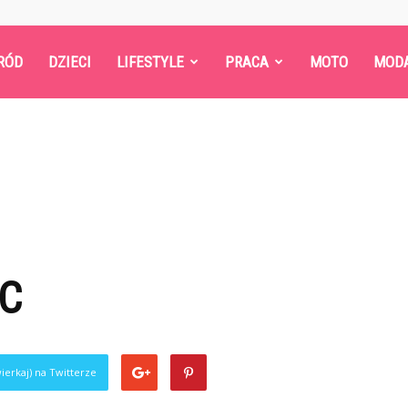
RÓD
DZIECI
LIFESTYLE
PRACA
MOTO
MOD
IC
ierkaj) na Twitterze