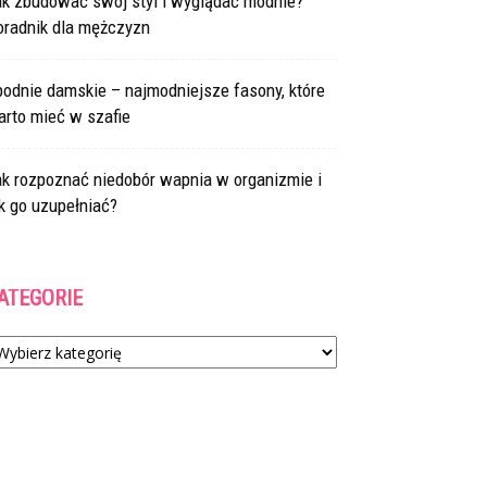
ak zbudować swój styl i wyglądać modnie?
oradnik dla mężczyzn
odnie damskie – najmodniejsze fasony, które
arto mieć w szafie
ak rozpoznać niedobór wapnia w organizmie i
k go uzupełniać?
ATEGORIE
tegorie