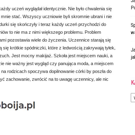
J
P
każdy uczeń wyglądał identycznie. Nie było chwalenia się
hy mnie stać. Wszyscy uczniowie byli skromnie ubrani i nie
rki się skończyły i teraz każdy uczeń przychodzi do
Sp
w
zniów to nie ma z nimi większego problemu. Problem
ami pozostawia wiele do życzenia. Uczennice starają się
ą się krótkie spódniczki, które z ledwością zakrywają tyłek,
J
rzuch. Jest mocny makijaż. Szkoła jest miejscem nauki, a
ja
zie nie ważny jest wygląd czy panująca moda, a miejscem
 to na rodzicach spoczywa dopilnowanie córki by poszła do
yć zachowanie, zwrócić na to uwagę uczennicy, ale nic
K
Ka