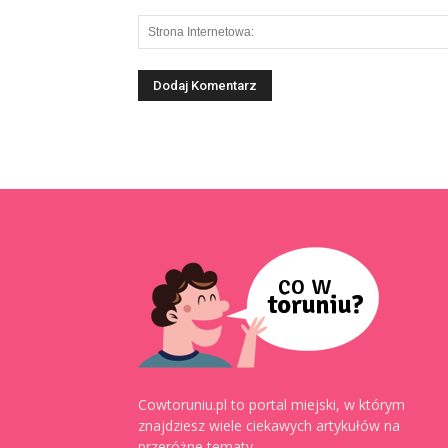
Cowtoruniu.pl to portal miejski, w którym
znajdziesz wiele ciekawych artykułów na
przeróżne tematy.