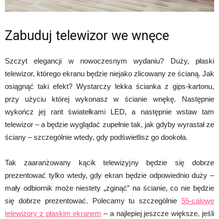
Zabuduj telewizor we wnęce
Szczyt elegancji w nowoczesnym wydaniu? Duży, płaski
telewizor, którego ekranu będzie niejako zlicowany ze ścianą. Jak
osiągnąć taki efekt? Wystarczy lekka ścianka z gips-kartonu,
przy użyciu której wykonasz w ścianie wnękę. Następnie
wykończ jej rant światełkami LED, a następnie wstaw tam
telewizor – a będzie wyglądać zupełnie tak, jak gdyby wyrastał ze
ściany – szczególnie wtedy, gdy podświetlisz go dookoła.
Tak zaaranżowany kącik telewizyjny będzie się dobrze
prezentować tylko wtedy, gdy ekran będzie odpowiednio duży –
mały odbiornik może niestety „zginąć” na ścianie, co nie będzie
się dobrze prezentować. Polecamy tu szczególnie
55-calowe
telewizory z płaskim ekranem
– a najlepiej jeszcze większe, jeśli