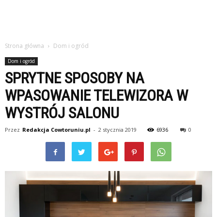
Strona główna
Dom i ogród
Dom i ogród
SPRYTNE SPOSOBY NA
WPASOWANIE TELEWIZORA W
WYSTRÓJ SALONU
Przez
Redakcja Cowtoruniu.pl
-
2 stycznia 2019
6936
0