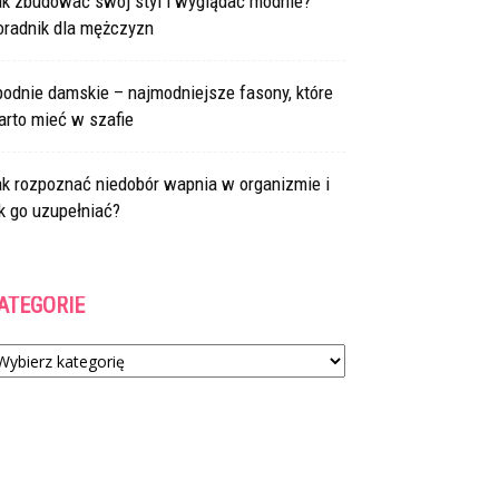
ak zbudować swój styl i wyglądać modnie?
oradnik dla mężczyzn
odnie damskie – najmodniejsze fasony, które
arto mieć w szafie
ak rozpoznać niedobór wapnia w organizmie i
k go uzupełniać?
ATEGORIE
tegorie