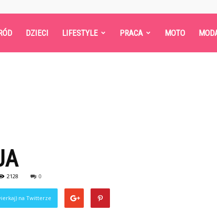
RÓD
DZIECI
LIFESTYLE
PRACA
MOTO
MOD
JA
2128
0
ierkaj) na Twitterze