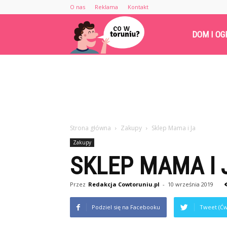
O nas
Reklama
Kontakt
Cowtoruniu.pl
DOM I OG
Strona główna
Zakupy
Sklep Mama i Ja
Zakupy
SKLEP MAMA I 
Przez
Redakcja Cowtoruniu.pl
-
10 września 2019
Podziel się na Facebooku
Tweet (Ćw