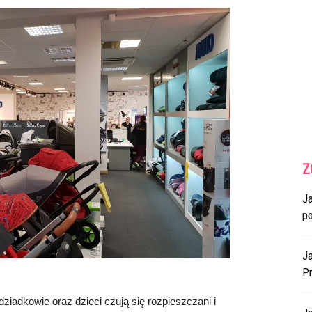
Z
J
p
Ja
Pr
ziadkowie oraz dzieci czują się rozpieszczani i