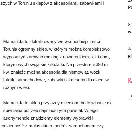
J
kszych w Toruniu sklepów z akcesoriami, zabawkami i
P
Sp
w
Mama i Ja to zlokalizowany we wschodniej części
J
Torunia ogromny sklep, w którym można kompleksowo
ja
wyposażyć zarówno rodzinę z noworodkiem, jak i dom,
którym wychowują się kilkulatki. Na przestrzeni 380 m
kw. znaleźć można akcesoria dla niemowląt, wózki,
foteliki samochodowe, zabawki i akcesoria dla dzieci w
K
różnym wieku.
Ka
Mama i Ja to sklep przyjazny dzieciom, bo to właśnie dla
spełniania potrzeb najmłodszych powstał. W jego
asortymencie znajdziemy elementy wyprawki i
ie codzienność z maluszkiem, podróż samochodem czy