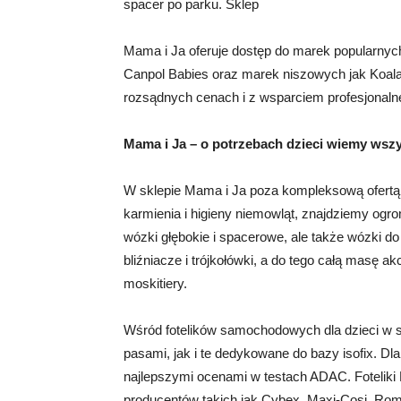
spacer po parku. Sklep
Mama i Ja oferuje dostęp do marek popularnych
Canpol Babies oraz marek niszowych jak Koala
rozsądnych cenach i z wsparciem profesjonalne
Mama i Ja – o potrzebach dzieci wiemy wsz
W sklepie Mama i Ja poza kompleksową ofertą 
karmienia i higieny niemowląt, znajdziemy ogro
wózki głębokie i spacerowe, ale także wózki d
bliźniacze i trójkołówki, a do tego całą masę a
moskitiery.
Wśród fotelików samochodowych dla dzieci w s
pasami, jak i te dedykowane do bazy isofix. D
najlepszymi ocenami w testach ADAC. Foteliki
producentów takich jak Cybex, Maxi-Cosi, Rome