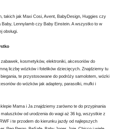
, takich jak Maxi Cosi, Avent, BabyDesign, Huggies czy
 Baby, Lennylamb czy Baby Einstein. A wszystko to w
j obsługi.
ystko
zabawek, kosmetyków, elektroniki, akcesoriów do
mną liczbę wózków i fotelików dziecięcych. Znajdziemy tu
o biegania, te przystosowane do podróży samolotem, wózki
kcesoriów do wózków jak adaptery, parasolki, mufki i
klepie Mama i Ja znajdziemy zarówno te do przypinania
la maluszków od urodzenia do wagi aż 36 kg, wszystkie z
 RWF i te przodem do kierunku jazdy od najlepszych
r, Peg Pergo, BeSafe, Baby Joger, Joie, Chicco i wiele