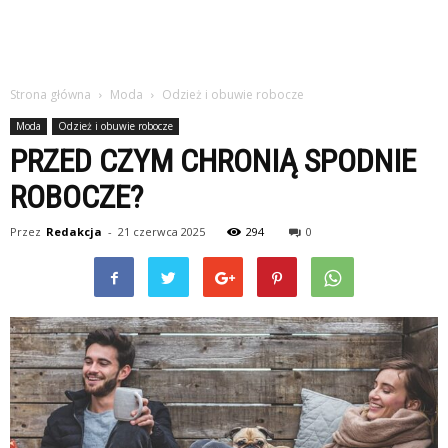
Strona główna
Moda
Odzież i obuwie robocze
Moda
Odzież i obuwie robocze
PRZED CZYM CHRONIĄ SPODNIE
ROBOCZE?
Przez
Redakcja
-
21 czerwca 2025
294
0