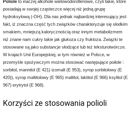
Poliole
to inaczej alkohole wielowodorotlenowe, czyli takie, które
posiadają w swojej cząsteczce więcej niż jedną grupę
hydroksylową (-OH). Dla nas jednak najbardziej interesujący jest
fakt, iż znaczna część tych związków charakteryzuje się słodkim
smakiem, mniejszą kalorycznością oraz innym metabolizmem
niż znane nam cukry takie jak glukoza czy fruktoza. Związki te
stosowane są jako substancje słodzące lub też teksturotwórcze.
W krajach Unii Europejskiej, w tym również w Polsce, w
przemyśle spożywczym można stosować następujące poilole :
sorbitol, mannitol (E 421) izomalt (E 953), syrop sorbitolowy (E
420)), syrop maltitolowy (E 965) maltitol, laktitol (E 966) ksylitol (E
967) erytrytol (E 968).
Korzyści ze stosowania polioli