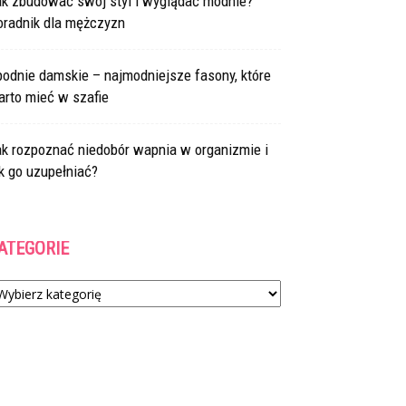
ak zbudować swój styl i wyglądać modnie?
oradnik dla mężczyzn
odnie damskie – najmodniejsze fasony, które
arto mieć w szafie
ak rozpoznać niedobór wapnia w organizmie i
k go uzupełniać?
ATEGORIE
tegorie