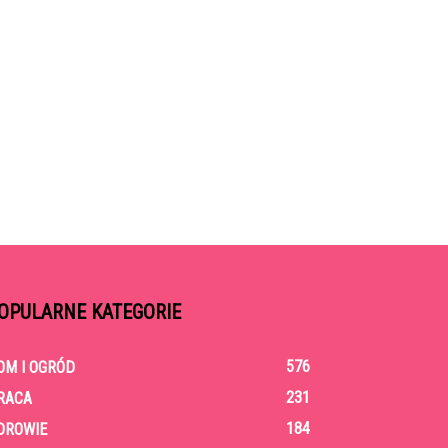
OPULARNE KATEGORIE
576
OM I OGRÓD
231
RACA
184
DROWIE