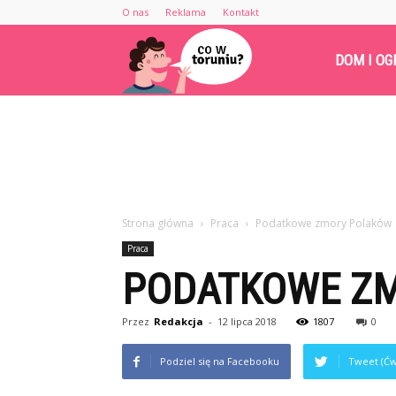
O nas
Reklama
Kontakt
Cowtoruniu.pl
DOM I OG
Strona główna
Praca
Podatkowe zmory Polaków
Praca
PODATKOWE Z
Przez
Redakcja
-
12 lipca 2018
1807
0
Podziel się na Facebooku
Tweet (Ćw