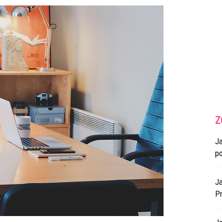
Z
J
p
Ja
Pr