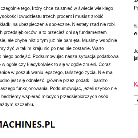
J
P
ególnie tego, który chce zaistnieć w świecie wielkiego
sokości dwudziestu trzech procent i musisz zrobić
ładki na ubezpieczenia społeczne. Niestety rząd nie robi
Sp
ch przedsiębiorców, a to przecież oni są fundamentem
w
ię, ale chyba nikt o tym już nie pamięta. Musimy wspólnie
my żyć w takim kraju nic po nas nie zostanie. Warto
J
do niego podejść. Podsumowując nasza sytuacja podatkowa
ja
o w ogóle czy kiedykolwiek to się w ogóle zmieni. Coraz
anice w poszukiwaniu lepszego, tańszego życia. Nie ma
dno jest się odnaleźć, głównie przez podatki i bardzo
K
szego funkcjonowania. Podsumowując, jeżeli szybko nie
Ka
 będziemy wspierać młodych przedsiębiorczych osób
każdym szczeblu.