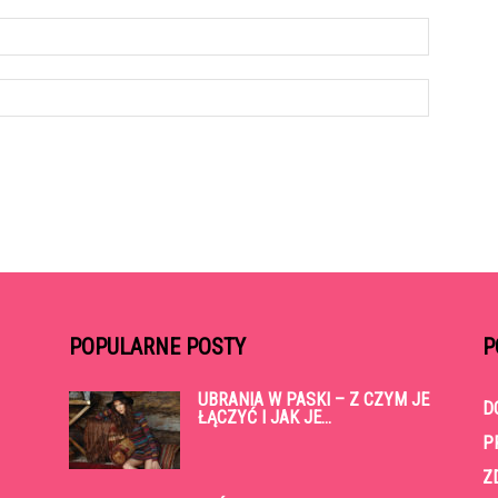
POPULARNE POSTY
P
UBRANIA W PASKI – Z CZYM JE
D
ŁĄCZYĆ I JAK JE...
P
Z