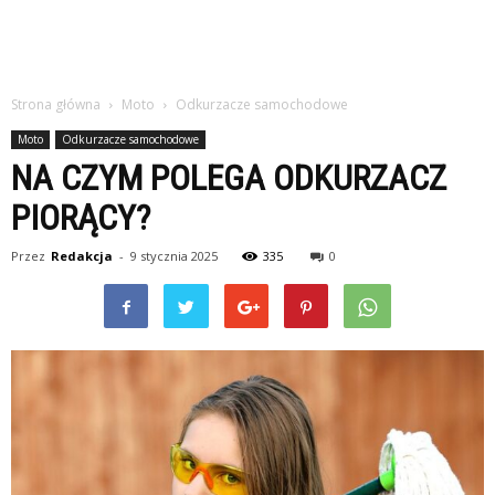
Strona główna
Moto
Odkurzacze samochodowe
Moto
Odkurzacze samochodowe
NA CZYM POLEGA ODKURZACZ
PIORĄCY?
Przez
Redakcja
-
9 stycznia 2025
335
0