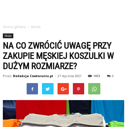
Strona główna
Moda
Moda
NA CO ZWRÓCIĆ UWAGĘ PRZY
ZAKUPIE MĘSKIEJ KOSZULKI W
DUŻYM ROZMIARZE?
Przez
Redakcja Cowtoruniu.pl
-
27 stycznia 2021
1413
0