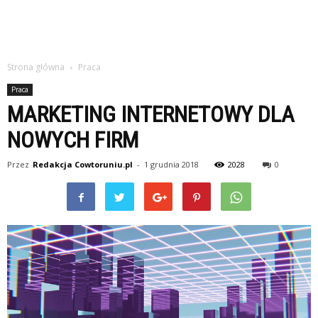
Strona główna
Praca
Praca
MARKETING INTERNETOWY DLA
NOWYCH FIRM
Przez
Redakcja Cowtoruniu.pl
-
1 grudnia 2018
2028
0