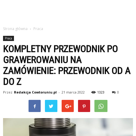
Strona główna
Praca
Praca
KOMPLETNY PRZEWODNIK PO
GRAWEROWANIU NA
ZAMÓWIENIE: PRZEWODNIK OD A
DO Z
Przez
Redakcja Cowtoruniu.pl
-
21 marca 2022
1323
0