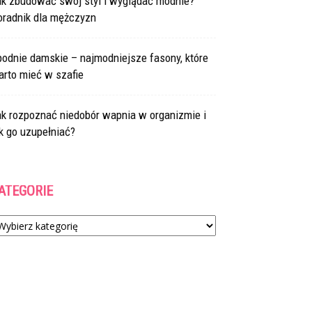
ak zbudować swój styl i wyglądać modnie?
oradnik dla mężczyzn
odnie damskie – najmodniejsze fasony, które
arto mieć w szafie
ak rozpoznać niedobór wapnia w organizmie i
k go uzupełniać?
ATEGORIE
tegorie