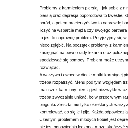
Problemy z karmieniem piersią – jak sobie z n
piersią oraz depresja poporodowa to kwestie, 
poród, a potem macierzyństwo to naprawdę bard
liczyć na wsparcie męża czy swojego partnera t
to jest to naprawdę problem. Przyjrzyjmy się 
nieco zgłębić. Na początek problemy z karmien
zasięgnąć na pewno rady lekarza oraz położnej.
spodziewać się pomocy. Problem może utrzymyw
rozwiązać.
A warzywa i owoce w diecie matki karmiącej pier
trzeba rozpatrzyć. Menu pod tym względem tr
maluszek karmiony piersią jest niezwykle wraż
trzeba zwyczajnie unikać, bo w przeciwnym raz
biegunki. Zresztą, nie tylko określonych warzy
kontrolować, co się je i pije. Każda odpowiedzi
Częstym problemem młodych kobiet jest depresj
nie jest odpowiednio leczona, może skończyć si