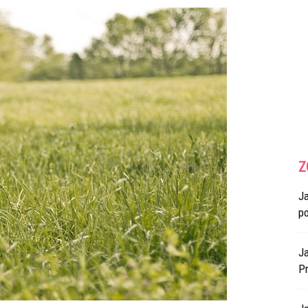
Z
J
p
Ja
Pr