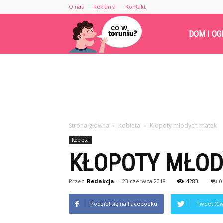
O nas
Reklama
Kontakt
Cowtoruniu.pl
DOM I OG
Strona główna
Kobieta
Kłopoty młodych matek
Kobieta
KŁOPOTY MŁOD
Przez
Redakcja
-
23 czerwca 2018
4283
0
Podziel się na Facebooku
Tweet (Ćw