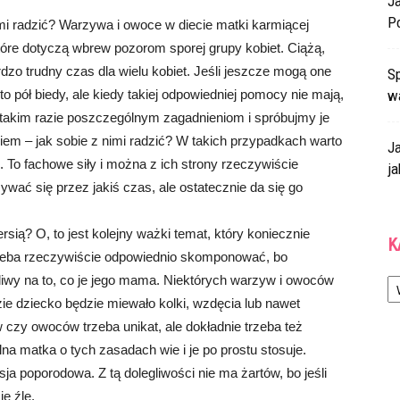
J
P
imi radzić? Warzywa i owoce w diecie matki karmiącej
które dotyczą wbrew pozorom sporej grupy kobiet. Ciążą,
zo trudny czas dla wielu kobiet. Jeśli jeszcze mogą one
Sp
o pół biedy, ale kiedy takiej odpowiedniej pomocy nie mają,
w
w takim razie poszczególnym zagadnieniom i spróbujmy je
iem – jak sobie z nimi radzić? W takich przypadkach warto
J
 To fachowe siły i można z ich strony rzeczywiście
ja
ać się przez jakiś czas, ale ostatecznie da się go
sią? O, to jest kolejny ważki temat, który koniecznie
K
zeba rzeczywiście odpowiednio skomponować, bo
Ka
liwy na to, co je jego mama. Niektórych warzyw i owoców
ie dziecko będzie miewało kolki, wzdęcia lub nawet
w czy owoców trzeba unikat, ale dokładnie trzeba też
alna matka o tych zasadach wie i je po prostu stosuje.
a poporodowa. Z tą dolegliwości nie ma żartów, bo jeśli
ę źle.