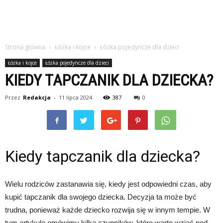
Strona główna
Łóżka i kojce
Łóżka pojedyncze dla dzieci
Łóżka i kojce
Łóżka pojedyncze dla dzieci
KIEDY TAPCZANIK DLA DZIECKA?
Przez
Redakcja
-
11 lipca 2024
387
0
Kiedy tapczanik dla dziecka?
Wielu rodziców zastanawia się, kiedy jest odpowiedni czas, aby
kupić tapczanik dla swojego dziecka. Decyzja ta może być
trudna, ponieważ każde dziecko rozwija się w innym tempie. W
tym artykule omówimy kilka czynników, które warto wziąć pod