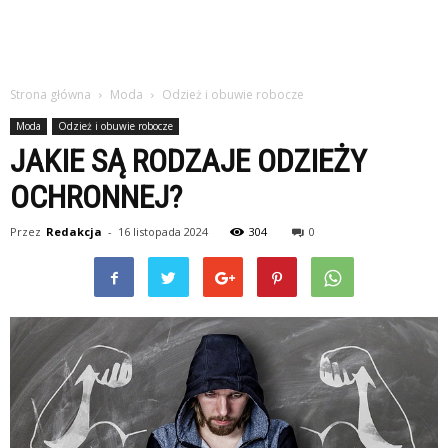
Strona główna
Moda
Odzież i obuwie robocze
Moda
Odzież i obuwie robocze
JAKIE SĄ RODZAJE ODZIEŻY
OCHRONNEJ?
Przez
Redakcja
-
16 listopada 2024
304
0