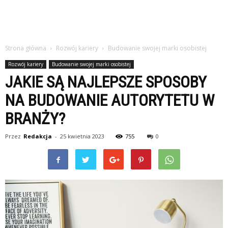
Strona główna
Rozwój kariery
Budowanie swojej marki osobistej
Rozwój kariery
Budowanie swojej marki osobistej
JAKIE SĄ NAJLEPSZE SPOSOBY
NA BUDOWANIE AUTORYTETU W
BRANŻY?
Przez
Redakcja
-
25 kwietnia 2023
755
0